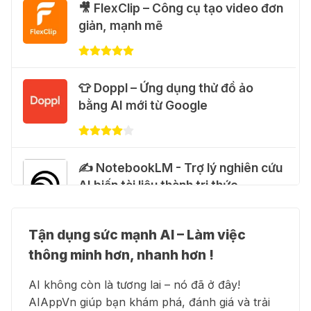
🐈 Nhận miễn phí 30 video AI + 100
🎥 FlexClip – Công cụ tạo video đơn
hình ảnh mỗi ngày với Dola.com
giản, mạnh mẽ
31 Thg 07 2026
🎁 Hướng dẫn nhận Google Plus 12
👕 Doppl – Ứng dụng thử đồ ảo
tháng miễn phí
bằng AI mới từ Google
28 Thg 07 2026
Cảnh báo: Xuất hiện script và
✍️ NotebookLM - Trợ lý nghiên cứu
hướng dẫn giả mạo giúp "mở khóa"
AI biến tài liệu thành tri thức
Claude Max 20x miễn phí
27 Thg 07 2026
Tận dụng sức mạnh AI – Làm việc
👗 Higgsfield AI – Biến ý tưởng
🍎 Claude for Teachers – chương
thông minh hơn, nhanh hơn !
thành phim chất lượng cao
trình miễn phí dành cho giáo viên
AI không còn là tương lai – nó đã ở đây!
15 Thg 07 2026
AIAppVn giúp bạn khám phá, đánh giá và trải