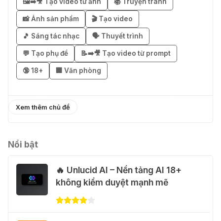
🖼️➡️🎥 Tạo video từ ảnh
📚 Truyện tranh
🎁 Mẹo nhận 1 tháng ChatGPT Plus
miễn phí bằng VPN Mexico
📸 Ảnh sản phẩm
🎬 Tạo video
02 Thg 08 2026
🎵 Sáng tác nhạc
🗣️ Thuyết trình
💬 Tạo phụ đề
📝➡️🎥 Tạo video từ prompt
֎ Cách nhận ChatGPT Go 12 tháng
🔞 18+
🏢 Văn phòng
miễn phí
01 Thg 08 2026
Xem thêm chủ đề
🎁 Hướng dẫn nhận Capcut Pro 1
năm miễn phí
31 Thg 07 2026
Nổi bật
🔥 Unlucid AI – Nền tảng AI 18+
💃 Tạo video AI nhảy múa với Google
không kiểm duyệt mạnh mẽ
Flow Motion Control
31 Thg 07 2026