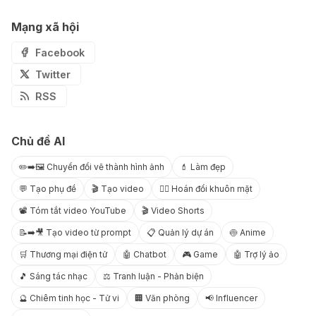
Mạng xã hội
Facebook
Twitter
RSS
Chủ đề AI
✏️➡️🖼️ Chuyển đổi vẽ thành hình ảnh
💄 Làm đẹp
💬 Tạo phụ đề
🎬 Tạo video
😶‍🌫️ Hoán đổi khuôn mặt
📽️ Tóm tắt video YouTube
🎬 Video Shorts
📝➡️🎥 Tạo video từ prompt
📋 Quản lý dự án
🍥 Anime
🛒 Thương mại điện tử
🤖 Chatbot
🎮 Game
🤖 Trợ lý ảo
🎵 Sáng tác nhạc
⚖️ Tranh luận - Phản biện
🔮 Chiêm tinh học - Tử vi
🏢 Văn phòng
📢 Influencer