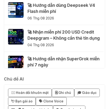
🚀 Hướng dẫn dùng Deepseek V4
Flash miễn phí
06 Thg 08 2026
🚀 Nhận miễn phí 200 USD Credit
Deepgram – Không cần thẻ tín dụng
04 Thg 08 2026
🚀 Hướng dẫn nhận SuperGrok miễn
phí 7 ngày
04 Thg 08 2026
Chủ đề AI
🎁 Hướng dẫn nhận Notion AI
Business miễn phí 3–6 tháng
😶‍🌫️ Hoán đổi khuôn mặt
🗒️ Ghi chú
🎓 Giáo dục
03 Thg 08 2026
💘 Bạn gái ảo
🗣️ Clone Voice