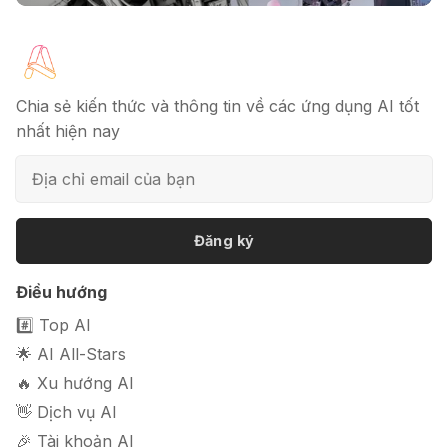
🔖 Elicit AI - Tăng tốc độ nghiên cứu
bài báo
Chia sẻ kiến thức và thông tin về các ứng dụng AI tốt
nhất hiện nay
📦 Mokker - Ứng dụng chỉnh sửa
ảnh sản phẩm chuyên nghiệp
Đăng ký
🎭 FaceVary: Ứng dụng ghép mặt
Điều hướng
bằng AI miễn phí
#️⃣ Top AI
🌟 AI All-Stars
🔥 Xu hướng AI
👋 Dịch vụ AI
🎉 Tài khoản AI