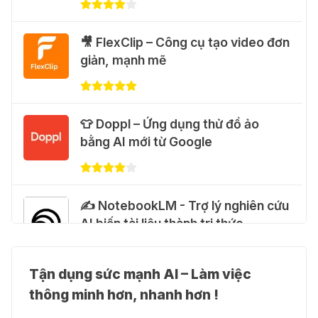
🐈 Nhận miễn phí 30 video AI + 100
🎥 FlexClip – Công cụ tạo video đơn
hình ảnh mỗi ngày với Dola.com
giản, mạnh mẽ
31 Thg 07 2026
🎁 Hướng dẫn nhận Google Plus 12
👕 Doppl – Ứng dụng thử đồ ảo
tháng miễn phí
bằng AI mới từ Google
28 Thg 07 2026
Cảnh báo: Xuất hiện script và
✍️ NotebookLM - Trợ lý nghiên cứu
hướng dẫn giả mạo giúp "mở khóa"
AI biến tài liệu thành tri thức
Claude Max 20x miễn phí
27 Thg 07 2026
Tận dụng sức mạnh AI – Làm việc
👗 Higgsfield AI – Biến ý tưởng
🍎 Claude for Teachers – chương
thông minh hơn, nhanh hơn !
thành phim chất lượng cao
trình miễn phí dành cho giáo viên