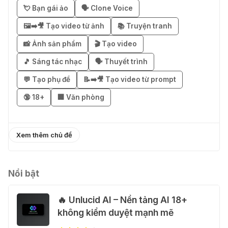
03 Thg 08 2026
💘 Bạn gái ảo
🗣️ Clone Voice
🖼️➡️🎥 Tạo video từ ảnh
📚 Truyện tranh
🎁 Mẹo nhận 1 tháng ChatGPT Plus
miễn phí bằng VPN Mexico
📸 Ảnh sản phẩm
🎬 Tạo video
02 Thg 08 2026
🎵 Sáng tác nhạc
🗣️ Thuyết trình
💬 Tạo phụ đề
📝➡️🎥 Tạo video từ prompt
֎ Cách nhận ChatGPT Go 12 tháng
🔞 18+
🏢 Văn phòng
miễn phí
01 Thg 08 2026
Xem thêm chủ đề
🎁 Hướng dẫn nhận Capcut Pro 1
năm miễn phí
31 Thg 07 2026
Nổi bật
🔥 Unlucid AI – Nền tảng AI 18+
💃 Tạo video AI nhảy múa với Google
không kiểm duyệt mạnh mẽ
Flow Motion Control
31 Thg 07 2026