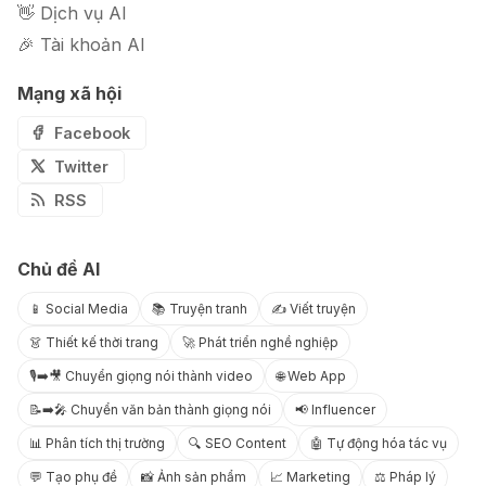
👋 Dịch vụ AI
🎉 Tài khoản AI
Mạng xã hội
Facebook
Twitter
RSS
Chủ đề AI
📱 Social Media
📚 Truyện tranh
✍️ Viết truyện
👗 Thiết kế thời trang
🚀 Phát triển nghề nghiệp
🎙️➡️🎥 Chuyển giọng nói thành video
🌐 Web App
📝➡️🎤 Chuyển văn bản thành giọng nói
📢 Influencer
📊 Phân tích thị trường
🔍 SEO Content
🤖 Tự động hóa tác vụ
💬 Tạo phụ đề
📸 Ảnh sản phẩm
📈 Marketing
⚖️ Pháp lý