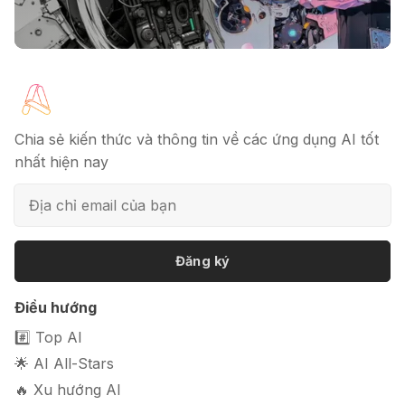
🔖 Elicit AI - Tăng tốc độ nghiên cứu
bài báo
Chia sẻ kiến thức và thông tin về các ứng dụng AI tốt
nhất hiện nay
📦 Mokker - Ứng dụng chỉnh sửa
ảnh sản phẩm chuyên nghiệp
Đăng ký
🎭 FaceVary: Ứng dụng ghép mặt
Điều hướng
bằng AI miễn phí
#️⃣ Top AI
🌟 AI All-Stars
🔥 Xu hướng AI