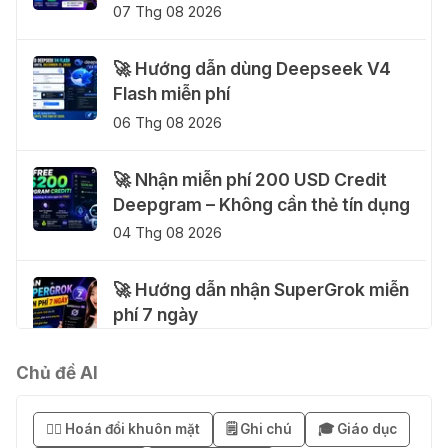
07 Thg 08 2026
🚀 Hướng dẫn dùng Deepseek V4
Flash miễn phí
06 Thg 08 2026
🚀 Nhận miễn phí 200 USD Credit
Deepgram – Không cần thẻ tín dụng
04 Thg 08 2026
🚀 Hướng dẫn nhận SuperGrok miễn
phí 7 ngày
04 Thg 08 2026
Chủ đề AI
🎁 Hướng dẫn nhận Notion AI
Business miễn phí 3–6 tháng
😶‍🌫️ Hoán đổi khuôn mặt
🗒️ Ghi chú
🎓 Giáo dục