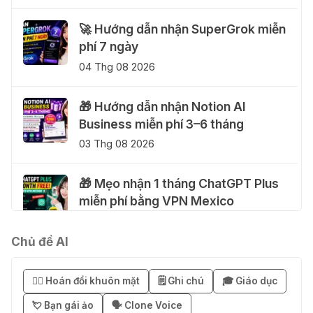
🚀 Hướng dẫn nhận SuperGrok miễn
phí 7 ngày
04 Thg 08 2026
🎁 Hướng dẫn nhận Notion AI
Business miễn phí 3–6 tháng
03 Thg 08 2026
🎁 Mẹo nhận 1 tháng ChatGPT Plus
miễn phí bằng VPN Mexico
02 Thg 08 2026
Chủ đề AI
֎ Cách nhận ChatGPT Go 12 tháng
miễn phí
😶‍🌫️ Hoán đổi khuôn mặt
🗒️ Ghi chú
🎓 Giáo dục
01 Thg 08 2026
💘 Bạn gái ảo
🗣️ Clone Voice