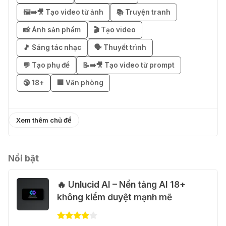
🖼️➡️🎥 Tạo video từ ảnh
📚 Truyện tranh
🎁 Hướng dẫn nhận Capcut Pro 1
năm miễn phí
📸 Ảnh sản phẩm
🎬 Tạo video
31 Thg 07 2026
🎵 Sáng tác nhạc
🗣️ Thuyết trình
💬 Tạo phụ đề
📝➡️🎥 Tạo video từ prompt
💃 Tạo video AI nhảy múa với Google
🔞 18+
🏢 Văn phòng
Flow Motion Control
31 Thg 07 2026
Xem thêm chủ đề
🐈 Nhận miễn phí 30 video AI + 100
hình ảnh mỗi ngày với Dola.com
31 Thg 07 2026
Nổi bật
🔥 Unlucid AI – Nền tảng AI 18+
🎁 Hướng dẫn nhận Google Plus 12
không kiểm duyệt mạnh mẽ
tháng miễn phí
28 Thg 07 2026