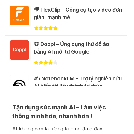
Cảnh báo: Xuất hiện script và
🎥 FlexClip – Công cụ tạo video đơn
hướng dẫn giả mạo giúp "mở khóa"
giản, mạnh mẽ
Claude Max 20x miễn phí
27 Thg 07 2026
👕 Doppl – Ứng dụng thử đồ ảo
🍎 Claude for Teachers – chương
bằng AI mới từ Google
trình miễn phí dành cho giáo viên
15 Thg 07 2026
✍️ NotebookLM - Trợ lý nghiên cứu
🎁 Hướng dẫn nhận ChatGPT
AI biến tài liệu thành tri thức
Business miễn phí tháng
đầu + 1.250 Codex Credits
12 Thg 07 2026
Tận dụng sức mạnh AI – Làm việc
👗 Higgsfield AI – Biến ý tưởng
thông minh hơn, nhanh hơn !
thành phim chất lượng cao
♾️ Hướng dẫn reset Supergrok
AI không còn là tương lai – nó đã ở đây!
credit vô hạn