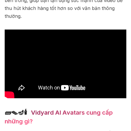
bên trong, giúp bạn tận dụng sức mạnh của video để
thu hút khách hàng tốt hơn so với văn bản thông
thường.
🧱🪤🪔🕯
️ Vidyard AI Avatars cung cấp
những gì?