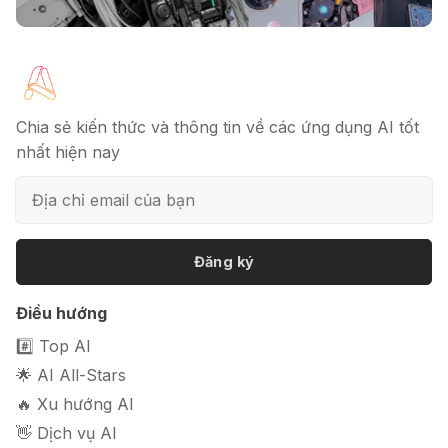
🔖 Elicit AI - Tăng tốc độ nghiên cứu
bài báo
Chia sẻ kiến thức và thông tin về các ứng dụng AI tốt
nhất hiện nay
📦 Mokker - Ứng dụng chỉnh sửa
ảnh sản phẩm chuyên nghiệp
Đăng ký
🎭 FaceVary: Ứng dụng ghép mặt
Điều hướng
bằng AI miễn phí
#️⃣ Top AI
🌟 AI All-Stars
🔥 Xu hướng AI
👋 Dịch vụ AI