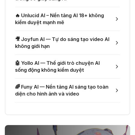
03 Thg 07 2026
🤙 Lindy AI: Tự động hóa thông
🔥 Unlucid AI – Nền tảng AI 18+ không
minh
🎁 Nhận miễn phí DeepSeek V4 Pro
kiểm duyệt mạnh mẽ
và Claude Opus 4.8 trên Merlin AI
21 Thg 06 2026
🎥 Joyfun AI — Tự do sáng tạo video AI
🌟 Augment AI Agent - Trợ thủ đắc
không giới hạn
🎁 Nhận miễn phí Claude Opus 4.8
lực cho lập trình viên
và GPT-5.5 với 5.300 Credits từ
🤖 Yollo AI — Thế giới trò chuyện AI
Gumloop
sống động không kiểm duyệt
20 Thg 06 2026
🎙️ Notta.ai – Giải pháp chuyển file
🌈 Funy AI — Nền tảng AI sáng tạo toàn
ghi âm thành văn bản
🚀 Dùng AI Premium theo nhu cầu,
diện cho hình ảnh và video
tiết kiệm chi phí
20 Thg 06 2026
🔞 Aichattings - Ứng dụng tạo ảnh
anime 18+