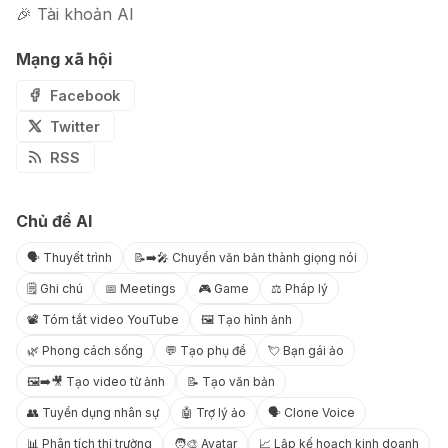
🎉 Tài khoản AI
Mạng xã hội
Facebook
Twitter
RSS
Chủ đề AI
🗣️ Thuyết trình
📝➡️🎤 Chuyển văn bản thành giọng nói
🗒️ Ghi chú
📅 Meetings
🎮 Game
⚖️ Pháp lý
📽️ Tóm tắt video YouTube
🖼️ Tạo hình ảnh
🌿 Phong cách sống
💬 Tạo phụ đề
💘 Bạn gái ảo
🖼️➡️🎥 Tạo video từ ảnh
📝 Tạo văn bản
👥 Tuyển dụng nhân sự
🤖 Trợ lý ảo
🗣️ Clone Voice
📊 Phân tích thị trường
🧑‍🎨 Avatar
📈 Lập kế hoạch kinh doanh