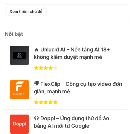
Xem thêm chủ đề
💃 Tạo video AI nhảy múa với Google
Flow Motion Control
31 Thg 07 2026
Nổi bật
🔥 Unlucid AI – Nền tảng AI 18+
🐈 Nhận miễn phí 30 video AI + 100
không kiểm duyệt mạnh mẽ
hình ảnh mỗi ngày với Dola.com
31 Thg 07 2026
🎁 Hướng dẫn nhận Google Plus 12
🎥 FlexClip – Công cụ tạo video đơn
tháng miễn phí
giản, mạnh mẽ
28 Thg 07 2026
Cảnh báo: Xuất hiện script và
👕 Doppl – Ứng dụng thử đồ ảo
hướng dẫn giả mạo giúp "mở khóa"
bằng AI mới từ Google
Claude Max 20x miễn phí