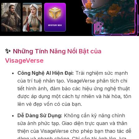
✨
Những Tính Năng Nổi Bật của
VisageVerse
Công Nghệ AI Hiện Đại:
Trải nghiệm sức mạnh
của trí tuệ nhân tạo. VisageVerse phân tích chi
tiết hình ảnh, đảm bảo các hiệu ứng nghệ thuật
được áp dụng một cách tự nhiên và hài hòa, tôn
lên vẻ đẹp vốn có của bạn.
Dễ Dàng Sử Dụng:
Không cần kỹ năng chỉnh
sửa ảnh phức tạp. Giao diện trực quan và thân
thiện của VisageVerse cho phép bạn thao tác dễ
dàng và nhanh chóng. Chỉ cần tải ảnh lên, lựa