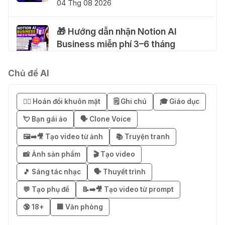
04 Thg 08 2026
🎁 Hướng dẫn nhận Notion AI
Business miễn phí 3–6 tháng
03 Thg 08 2026
Chủ đề AI
🎁 Mẹo nhận 1 tháng ChatGPT Plus
miễn phí bằng VPN Mexico
😶‍🌫️ Hoán đổi khuôn mặt
🗒️ Ghi chú
🎓 Giáo dục
02 Thg 08 2026
💘 Bạn gái ảo
🗣️ Clone Voice
🖼️➡️🎥 Tạo video từ ảnh
📚 Truyện tranh
֎ Cách nhận ChatGPT Go 12 tháng
miễn phí
📸 Ảnh sản phẩm
🎬 Tạo video
01 Thg 08 2026
🎵 Sáng tác nhạc
🗣️ Thuyết trình
💬 Tạo phụ đề
📝➡️🎥 Tạo video từ prompt
🎁 Hướng dẫn nhận Capcut Pro 1
🔞 18+
🏢 Văn phòng
năm miễn phí
31 Thg 07 2026