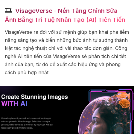
🎞
️ VisageVerse - Nền Tảng Chỉnh Sửa
Ảnh Bằng Trí Tuệ Nhân Tạo (AI) Tiên Tiến
VisageVerse ra đời với sứ mệnh giúp bạn khai phá tiềm
năng sáng tạo và biến những bức ảnh tự sướng thành
kiệt tác nghệ thuật chỉ với vài thao tác đơn giản. Công
nghệ AI tiên tiến của VisageVerse sẽ phân tích chi tiết
ảnh của bạn, từ đó đề xuất các hiệu ứng và phong
cách phù hợp nhất.