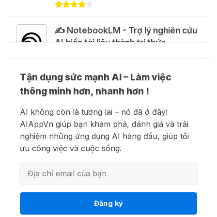
27 Thg 07 2026
✍️ NotebookLM - Trợ lý nghiên cứu
🍎 Claude for Teachers – chương
AI biến tài liệu thành tri thức
trình miễn phí dành cho giáo viên
15 Thg 07 2026
Tận dụng sức mạnh AI – Làm việc
👗 Higgsfield AI – Biến ý tưởng
🎁 Hướng dẫn nhận ChatGPT
thông minh hơn, nhanh hơn !
thành phim chất lượng cao
Business miễn phí tháng
AI không còn là tương lai – nó đã ở đây!
đầu + 1.250 Codex Credits
AIAppVn giúp bạn khám phá, đánh giá và trải
12 Thg 07 2026
nghiệm những ứng dụng AI hàng đầu, giúp tối
💻 Blackbox AI - Trợ lý lập trình
ưu công việc và cuộc sống.
thông minh
♾️ Hướng dẫn reset Supergrok
credit vô hạn
11 Thg 07 2026
👋 Motion AI - Tự động hoá lịch
Đăng ký
🎵 Công cụ giúp "lách luật" bản
trình công việc