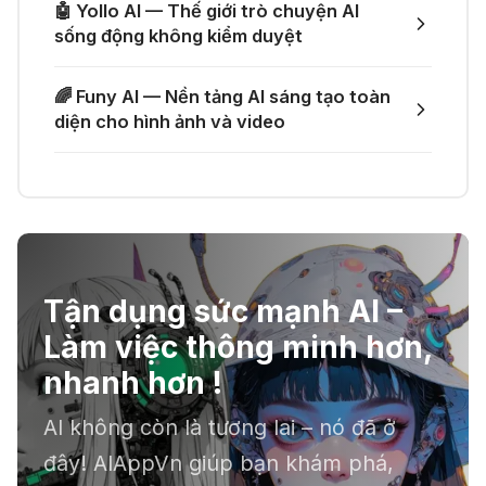
và Claude Opus 4.8 trên Merlin AI
🤖 Yollo AI — Thế giới trò chuyện AI
21 Thg 06 2026
sống động không kiểm duyệt
🎙️ Notta.ai – Giải pháp chuyển file
🎁 Nhận miễn phí Claude Opus 4.8
🌈 Funy AI — Nền tảng AI sáng tạo toàn
ghi âm thành văn bản
và GPT-5.5 với 5.300 Credits từ
diện cho hình ảnh và video
Gumloop
20 Thg 06 2026
🔞 Aichattings - Ứng dụng tạo ảnh
anime 18+
Tận dụng sức mạnh AI –
☣️ Proxy by Convergence - AI
Làm việc thông minh hơn,
agent tự động hoá
nhanh hơn !
AI không còn là tương lai – nó đã ở
📕 Kimi AI - Ứng dụng tóm tắt hàng
đây! AIAppVn giúp bạn khám phá,
chục file dữ liệu