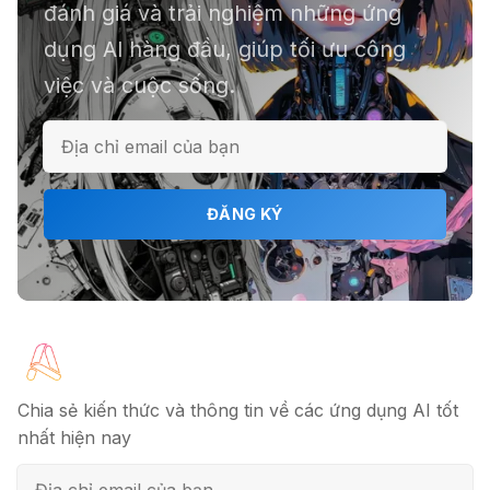
đánh giá và trải nghiệm những ứng
dụng AI hàng đầu, giúp tối ưu công
việc và cuộc sống.
ℹ️ Napkin AI - Biến văn bản thành
infographic
🎗️ Logomaster.ai: Thiết kế logo
ĐĂNG KÝ
chuyên nghiệp trong 5 phút
🔖 Elicit AI - Tăng tốc độ nghiên cứu
bài báo
Chia sẻ kiến thức và thông tin về các ứng dụng AI tốt
nhất hiện nay
📦 Mokker - Ứng dụng chỉnh sửa