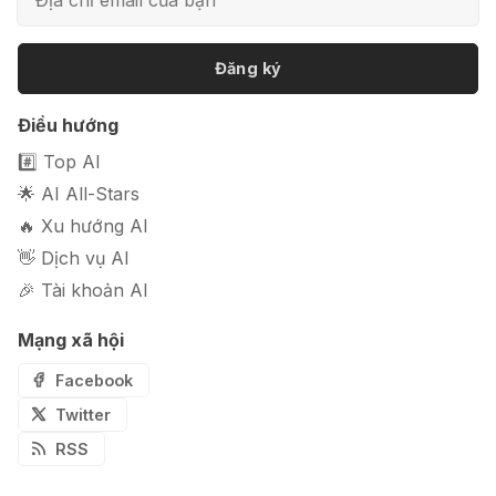
ảnh sản phẩm chuyên nghiệp
Đăng ký
🎭 FaceVary: Ứng dụng ghép mặt
Điều hướng
bằng AI miễn phí
#️⃣ Top AI
🌟 AI All-Stars
🔥 Xu hướng AI
👋 Dịch vụ AI
🎉 Tài khoản AI
Mạng xã hội
Facebook
Twitter
RSS