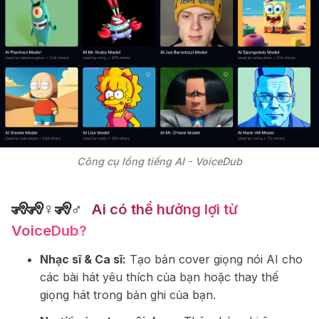
Công cụ lồng tiếng AI - VoiceDub
🧏🧏♀🧏♂
‍️‍️ Ai có thể hưởng lợi từ
VoiceDub?
Nhạc sĩ & Ca sĩ:
Tạo bản cover giọng nói AI cho
các bài hát yêu thích của bạn hoặc thay thế
giọng hát trong bản ghi của bạn.