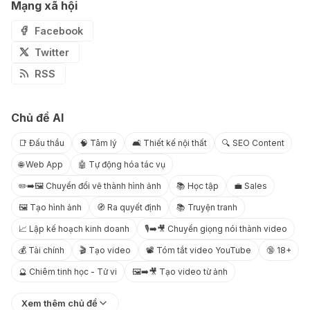
Mạng xã hội
Facebook
Twitter
RSS
Chủ đề AI
📑 Đấu thầu
🧠 Tâm lý
🛋️ Thiết kế nội thất
🔍 SEO Content
🌐 Web App
🤖 Tự động hóa tác vụ
✏️➡️🖼️ Chuyển đổi vẽ thành hình ảnh
📚 Học tập
💼 Sales
🖼️ Tạo hình ảnh
🧭 Ra quyết định
📚 Truyện tranh
📈 Lập kế hoạch kinh doanh
🎙️➡️🎥 Chuyển giọng nói thành video
💰 Tài chính
🎬 Tạo video
📽️ Tóm tắt video YouTube
🔞 18+
🔮 Chiêm tinh học - Tử vi
🖼️➡️🎥 Tạo video từ ảnh
Xem thêm chủ đề