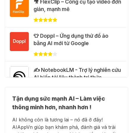
🐈 Nhận miễn phí 30 video AI + 100
🎥 FlexClip – Công cụ tạo video đơn
hình ảnh mỗi ngày với Dola.com
giản, mạnh mẽ
31 Thg 07 2026
🎁 Hướng dẫn nhận Google Plus 12
👕 Doppl – Ứng dụng thử đồ ảo
tháng miễn phí
bằng AI mới từ Google
28 Thg 07 2026
Cảnh báo: Xuất hiện script và
✍️ NotebookLM - Trợ lý nghiên cứu
hướng dẫn giả mạo giúp "mở khóa"
AI biến tài liệu thành tri thức
Claude Max 20x miễn phí
27 Thg 07 2026
Tận dụng sức mạnh AI – Làm việc
👗 Higgsfield AI – Biến ý tưởng
🍎 Claude for Teachers – chương
thông minh hơn, nhanh hơn !
thành phim chất lượng cao
trình miễn phí dành cho giáo viên
AI không còn là tương lai – nó đã ở đây!
15 Thg 07 2026
AIAppVn giúp bạn khám phá, đánh giá và trải