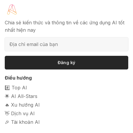
🔖 Elicit AI - Tăng tốc độ nghiên cứu
bài báo
Chia sẻ kiến thức và thông tin về các ứng dụng AI tốt
nhất hiện nay
📦 Mokker - Ứng dụng chỉnh sửa
ảnh sản phẩm chuyên nghiệp
Đăng ký
Điều hướng
🎭 FaceVary: Ứng dụng ghép mặt
bằng AI miễn phí
#️⃣ Top AI
🌟 AI All-Stars
🔥 Xu hướng AI
👋 Dịch vụ AI
🎉 Tài khoản AI