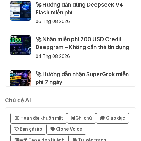
🚀 Hướng dẫn dùng Deepseek V4
Flash miễn phí
06 Thg 08 2026
🚀 Nhận miễn phí 200 USD Credit
Deepgram – Không cần thẻ tín dụng
04 Thg 08 2026
🚀 Hướng dẫn nhận SuperGrok miễn
phí 7 ngày
04 Thg 08 2026
Chủ đề AI
🎁 Hướng dẫn nhận Notion AI
Business miễn phí 3–6 tháng
😶‍🌫️ Hoán đổi khuôn mặt
🗒️ Ghi chú
🎓 Giáo dục
03 Thg 08 2026
💘 Bạn gái ảo
🗣️ Clone Voice
🖼️➡️🎥 Tạo video từ ảnh
📚 Truyện tranh