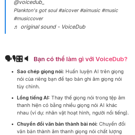
@voicedub_
Plankton's got soul
#aicover
#aimusic
#music
#musiccover
♬ original sound - VoiceDub
🗣🎙🎛🔈
️️️ Bạn có thể làm gì với VoiceDub?
Sao chép giọng nói:
Huấn luyện AI trên giọng
nói của riêng bạn để tạo bản ghi âm giọng nói
tùy chỉnh.
Lồng tiếng AI:
Thay thế giọng nói trong tệp âm
thanh hiện có bằng nhiều giọng nói AI khác
nhau (ví dụ: nhân vật hoạt hình, người nổi tiếng).
Chuyển đổi văn bản thành bài nói:
Chuyển đổi
văn bản thành âm thanh giọng nói chất lượng