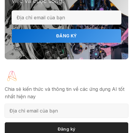
việc và cuộc sống.
ℹ️ Napkin AI - Biến văn bản thành
infographic
ĐĂNG KÝ
🎗️ Logomaster.ai: Thiết kế logo
chuyên nghiệp trong 5 phút
🔖 Elicit AI - Tăng tốc độ nghiên cứu
bài báo
Chia sẻ kiến thức và thông tin về các ứng dụng AI tốt
nhất hiện nay
📦 Mokker - Ứng dụng chỉnh sửa
ảnh sản phẩm chuyên nghiệp
Đăng ký