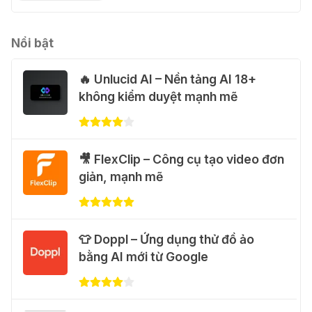
֎ Cách nhận ChatGPT Go 12 tháng
miễn phí
01 Thg 08 2026
Nổi bật
🔥 Unlucid AI – Nền tảng AI 18+
🎁 Hướng dẫn nhận Capcut Pro 1
không kiểm duyệt mạnh mẽ
năm miễn phí
31 Thg 07 2026
💃 Tạo video AI nhảy múa với Google
🎥 FlexClip – Công cụ tạo video đơn
Flow Motion Control
giản, mạnh mẽ
31 Thg 07 2026
🐈 Nhận miễn phí 30 video AI + 100
👕 Doppl – Ứng dụng thử đồ ảo
hình ảnh mỗi ngày với Dola.com
bằng AI mới từ Google
31 Thg 07 2026
🎁 Hướng dẫn nhận Google Plus 12