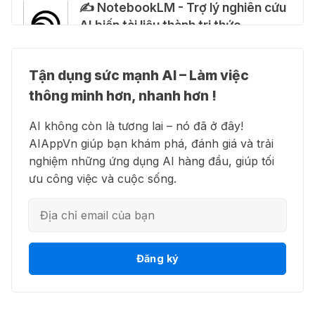
✍️ NotebookLM - Trợ lý nghiên cứu
tháng miễn phí
AI biến tài liệu thành tri thức
28 Thg 07 2026
Tận dụng sức mạnh AI – Làm việc
Cảnh báo: Xuất hiện script và
👗 Higgsfield AI – Biến ý tưởng
hướng dẫn giả mạo giúp "mở khóa"
thông minh hơn, nhanh hơn !
thành phim chất lượng cao
Claude Max 20x miễn phí
AI không còn là tương lai – nó đã ở đây!
27 Thg 07 2026
AIAppVn giúp bạn khám phá, đánh giá và trải
nghiệm những ứng dụng AI hàng đầu, giúp tối
💻 Blackbox AI - Trợ lý lập trình
🍎 Claude for Teachers – chương
ưu công việc và cuộc sống.
thông minh
trình miễn phí dành cho giáo viên
15 Thg 07 2026
🎁 Hướng dẫn nhận ChatGPT
👋 Motion AI - Tự động hoá lịch
Đăng ký
Business miễn phí tháng
trình công việc
đầu + 1.250 Codex Credits
12 Thg 07 2026