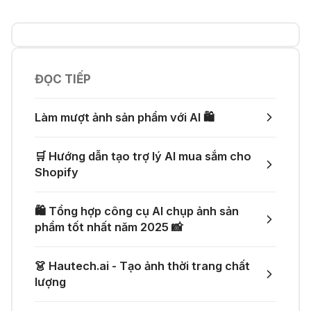
💎 Canva AI - Sáng tạo toàn diện
♾️ Hướng dẫn reset Supergrok
credit vô hạn
11 Thg 07 2026
ĐỌC TIẾP
👨‍💻 Firebase Studio - Xây dựng
ứng dụng toàn diện
🎵 Công cụ giúp "lách luật" bản
Làm mượt ảnh sản phẩm với AI 🛍️
quyền của Suno và Udio
05 Thg 07 2026
🛒 Hướng dẫn tạo trợ lý AI mua sắm cho
🤙 Lindy AI: Tự động hóa thông
Shopify
minh
👗 Tạo video thử đồ thời trang chỉ
với một prompt
🛍️ Tổng hợp công cụ AI chụp ảnh sản
04 Thg 07 2026
phẩm tốt nhất năm 2025 📸
🌟 Augment AI Agent - Trợ thủ đắc
🚀 Một GitHub Repository tổng hợp
lực cho lập trình viên
👗 Hautech.ai - Tạo ảnh thời trang chất
gần như mọi API AI miễn phí
lượng
04 Thg 07 2026