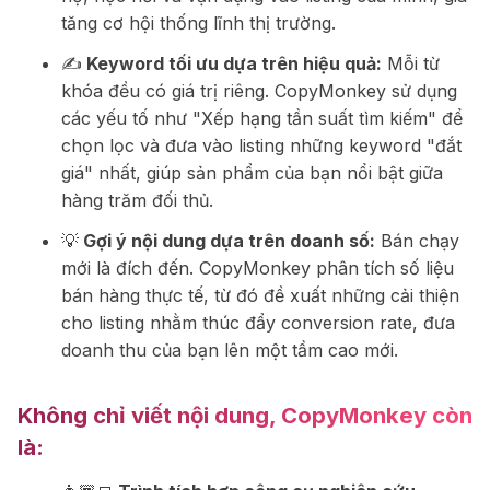
tăng cơ hội thống lĩnh thị trường.
✍️
Keyword tối ưu dựa trên hiệu quả:
Mỗi từ
khóa đều có giá trị riêng. CopyMonkey sử dụng
các yếu tố như "Xếp hạng tần suất tìm kiếm" để
chọn lọc và đưa vào listing những keyword "đắt
giá" nhất, giúp sản phẩm của bạn nổi bật giữa
hàng trăm đối thủ.
💡
Gợi ý nội dung dựa trên doanh số:
Bán chạy
mới là đích đến. CopyMonkey phân tích số liệu
bán hàng thực tế, từ đó đề xuất những cải thiện
cho listing nhằm thúc đẩy conversion rate, đưa
doanh thu của bạn lên một tầm cao mới.
Không chỉ viết nội dung, CopyMonkey còn
là: