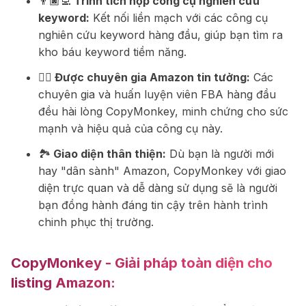
👨🏿‍💻
Trình tích hợp công cụ nghiên cứu
keyword:
Kết nối liền mạch với các công cụ
nghiên cứu keyword hàng đầu, giúp bạn tìm ra
kho báu keyword tiềm năng.
🕵️‍♂️
Được chuyên gia Amazon tin tưởng:
Các
chuyên gia và huấn luyện viên FBA hàng đầu
đều hài lòng CopyMonkey, minh chứng cho sức
mạnh và hiệu quả của công cụ này.
🏞️
Giao diện thân thiện:
Dù bạn là người mới
hay "dân sành" Amazon, CopyMonkey với giao
diện trực quan và dễ dàng sử dụng sẽ là người
bạn đồng hành đáng tin cậy trên hành trình
chinh phục thị trường.
CopyMonkey - Giải pháp toàn diện cho
listing Amazon: