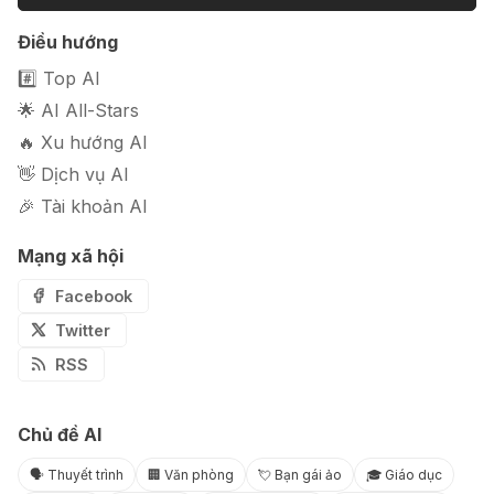
Điều hướng
🎭 FaceVary: Ứng dụng ghép mặt
bằng AI miễn phí
#️⃣ Top AI
🌟 AI All-Stars
🔥 Xu hướng AI
👋 Dịch vụ AI
🎉 Tài khoản AI
Mạng xã hội
Facebook
Twitter
RSS
Chủ đề AI
🗣️ Thuyết trình
🏢 Văn phòng
💘 Bạn gái ảo
🎓 Giáo dục