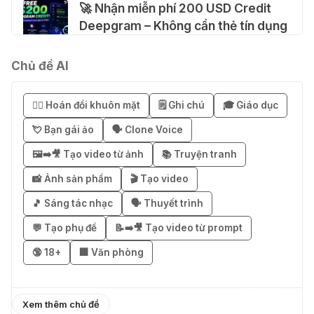
🚀 Nhận miễn phí 200 USD Credit
Deepgram – Không cần thẻ tín dụng
04 Thg 08 2026
Chủ đề AI
🚀 Hướng dẫn nhận SuperGrok miễn
phí 7 ngày
😶‍🌫️ Hoán đổi khuôn mặt
🗒️ Ghi chú
🎓 Giáo dục
04 Thg 08 2026
💘 Bạn gái ảo
🗣️ Clone Voice
🖼️➡️🎥 Tạo video từ ảnh
📚 Truyện tranh
🎁 Hướng dẫn nhận Notion AI
Business miễn phí 3–6 tháng
📸 Ảnh sản phẩm
🎬 Tạo video
03 Thg 08 2026
🎵 Sáng tác nhạc
🗣️ Thuyết trình
💬 Tạo phụ đề
📝➡️🎥 Tạo video từ prompt
🎁 Mẹo nhận 1 tháng ChatGPT Plus
🔞 18+
🏢 Văn phòng
miễn phí bằng VPN Mexico
02 Thg 08 2026
Xem thêm chủ đề