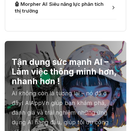
🤖 Morpher AI: Siêu năng lực phân tích
🎙️ Notta.ai – Giải pháp chuyển file
🎁 Mẹo nhận thêm 1 tháng ChatGPT
thị trường
ghi âm thành văn bản
Plus miễn phí
03 Thg 07 2026
🔞 Aichattings - Ứng dụng tạo ảnh
anime 18+
Tận dụng sức mạnh AI –
Làm việc thông minh hơn,
☣️ Proxy by Convergence - AI
nhanh hơn !
agent tự động hoá
AI không còn là tương lai – nó đã ở
đây! AIAppVn giúp bạn khám phá,
📕 Kimi AI - Ứng dụng tóm tắt hàng
đánh giá và trải nghiệm những ứng
chục file dữ liệu
dụng AI hàng đầu, giúp tối ưu công