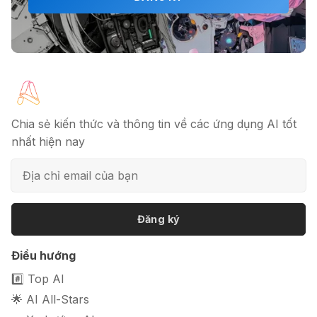
🎗️ Logomaster.ai: Thiết kế logo
chuyên nghiệp trong 5 phút
🔖 Elicit AI - Tăng tốc độ nghiên cứu
bài báo
Chia sẻ kiến thức và thông tin về các ứng dụng AI tốt
nhất hiện nay
📦 Mokker - Ứng dụng chỉnh sửa
ảnh sản phẩm chuyên nghiệp
Đăng ký
Điều hướng
🎭 FaceVary: Ứng dụng ghép mặt
bằng AI miễn phí
#️⃣ Top AI
🌟 AI All-Stars