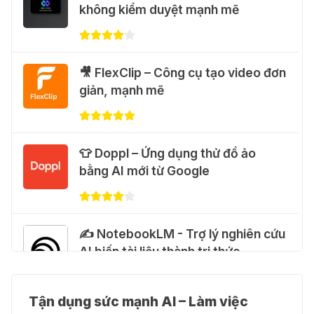
không kiểm duyệt mạnh mẽ
Flow Motion Control
31 Thg 07 2026
🐈 Nhận miễn phí 30 video AI + 100
🎥 FlexClip – Công cụ tạo video đơn
hình ảnh mỗi ngày với Dola.com
giản, mạnh mẽ
31 Thg 07 2026
🎁 Hướng dẫn nhận Google Plus 12
👕 Doppl – Ứng dụng thử đồ ảo
tháng miễn phí
bằng AI mới từ Google
28 Thg 07 2026
Cảnh báo: Xuất hiện script và
✍️ NotebookLM - Trợ lý nghiên cứu
hướng dẫn giả mạo giúp "mở khóa"
AI biến tài liệu thành tri thức
Claude Max 20x miễn phí
27 Thg 07 2026
Tận dụng sức mạnh AI – Làm việc