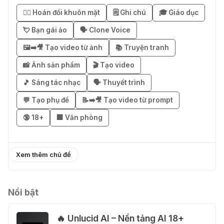
Business miễn phí 3–6 tháng
😶‍🌫️ Hoán đổi khuôn mặt
🗒️ Ghi chú
🎓 Giáo dục
03 Thg 08 2026
💘 Bạn gái ảo
🗣️ Clone Voice
🖼️➡️🎥 Tạo video từ ảnh
📚 Truyện tranh
🎁 Mẹo nhận 1 tháng ChatGPT Plus
miễn phí bằng VPN Mexico
📸 Ảnh sản phẩm
🎬 Tạo video
02 Thg 08 2026
🎵 Sáng tác nhạc
🗣️ Thuyết trình
💬 Tạo phụ đề
📝➡️🎥 Tạo video từ prompt
֎ Cách nhận ChatGPT Go 12 tháng
🔞 18+
🏢 Văn phòng
miễn phí
01 Thg 08 2026
Xem thêm chủ đề
🎁 Hướng dẫn nhận Capcut Pro 1
năm miễn phí
31 Thg 07 2026
Nổi bật
🔥 Unlucid AI – Nền tảng AI 18+
💃 Tạo video AI nhảy múa với Google