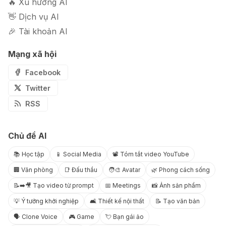
🔥 Xu hướng AI
👋 Dịch vụ AI
🎉 Tài khoản AI
Mạng xã hội
Facebook
Twitter
RSS
Chủ đề AI
📚 Học tập
📱 Social Media
📽️ Tóm tắt video YouTube
🏢 Văn phòng
📑 Đấu thầu
🧑‍🎨 Avatar
🌿 Phong cách sống
📝➡️🎥 Tạo video từ prompt
📅 Meetings
📸 Ảnh sản phẩm
💡 Ý tưởng khởi nghiệp
🛋️ Thiết kế nội thất
📝 Tạo văn bản
🗣️ Clone Voice
🎮 Game
💘 Bạn gái ảo