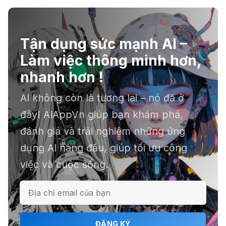
🔞 Aichattings - Ứng dụng tạo ảnh
anime 18+
Tận dụng sức mạnh AI –
Làm việc thông minh hơn,
☣️ Proxy by Convergence - AI
nhanh hơn !
agent tự động hoá
AI không còn là tương lai – nó đã ở
đây! AIAppVn giúp bạn khám phá,
📕 Kimi AI - Ứng dụng tóm tắt hàng
đánh giá và trải nghiệm những ứng
chục file dữ liệu
dụng AI hàng đầu, giúp tối ưu công
việc và cuộc sống.
ℹ️ Napkin AI - Biến văn bản thành
infographic
ĐĂNG KÝ