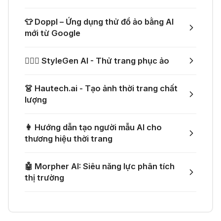
ứng dụng toàn diện
👗 Tạo video thử đồ thời trang chỉ
👕 Doppl – Ứng dụng thử đồ ảo bằng AI
với một prompt
mới từ Google
04 Thg 07 2026
🤙 Lindy AI: Tự động hóa thông
👰🏻‍♀️ StyleGen AI - Thử trang phục ảo
minh
🚀 Một GitHub Repository tổng hợp
gần như mọi API AI miễn phí
👗 Hautech.ai - Tạo ảnh thời trang chất
04 Thg 07 2026
lượng
🌟 Augment AI Agent - Trợ thủ đắc
🎁 Mẹo nhận thêm 1 tháng ChatGPT
lực cho lập trình viên
👩 Hướng dẫn tạo người mẫu AI cho
Plus miễn phí
thương hiệu thời trang
03 Thg 07 2026
🤖 Morpher AI: Siêu năng lực phân tích
🎙️ Notta.ai – Giải pháp chuyển file
🎁 Nhận miễn phí DeepSeek V4 Pro
thị trường
ghi âm thành văn bản
và Claude Opus 4.8 trên Merlin AI
21 Thg 06 2026