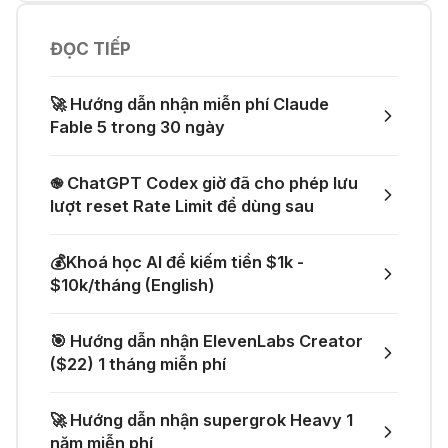
quyền của Suno và Udio
05 Thg 07 2026
ĐỌC TIẾP
👨‍💻 Firebase Studio - Xây dựng
ứng dụng toàn diện
👗 Tạo video thử đồ thời trang chỉ
🚀 Hướng dẫn nhận miễn phí Claude
với một prompt
Fable 5 trong 30 ngày
04 Thg 07 2026
🤙 Lindy AI: Tự động hóa thông
֎ ChatGPT Codex giờ đã cho phép lưu
minh
🚀 Một GitHub Repository tổng hợp
lượt reset Rate Limit để dùng sau
gần như mọi API AI miễn phí
04 Thg 07 2026
💰Khoá học AI để kiếm tiền $1k -
🌟 Augment AI Agent - Trợ thủ đắc
$10k/tháng (English)
🎁 Mẹo nhận thêm 1 tháng ChatGPT
lực cho lập trình viên
Plus miễn phí
🎯 Hướng dẫn nhận ElevenLabs Creator
03 Thg 07 2026
($22) 1 tháng miễn phí
🎙️ Notta.ai – Giải pháp chuyển file
🎁 Nhận miễn phí DeepSeek V4 Pro
🚀 Hướng dẫn nhận supergrok Heavy 1
ghi âm thành văn bản
và Claude Opus 4.8 trên Merlin AI
năm miễn phí