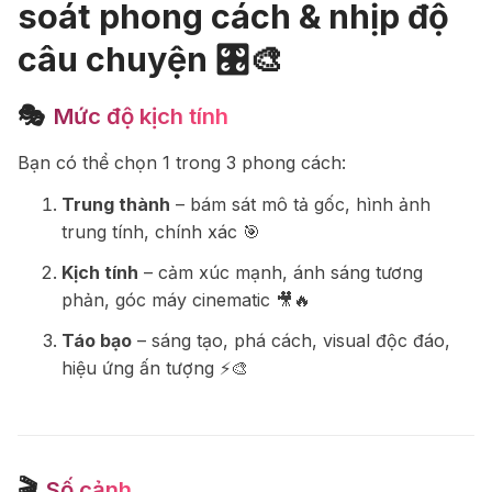
soát phong cách & nhịp độ
câu chuyện 🎛️🎨
🎭
Mức độ kịch tính
Bạn có thể chọn 1 trong 3 phong cách:
Trung thành
– bám sát mô tả gốc, hình ảnh
trung tính, chính xác 🎯
Kịch tính
– cảm xúc mạnh, ánh sáng tương
phản, góc máy cinematic 🎥🔥
Táo bạo
– sáng tạo, phá cách, visual độc đáo,
hiệu ứng ấn tượng ⚡️🎨
🎬
Số cảnh