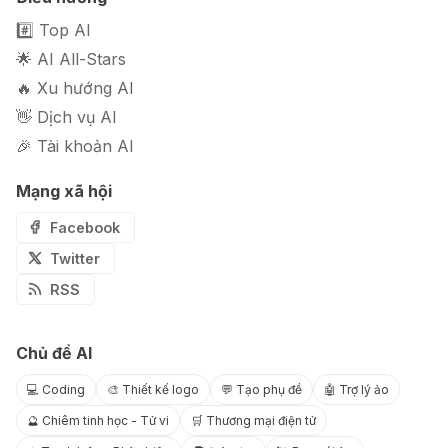
bằng AI miễn phí
#️⃣ Top AI
🌟 AI All-Stars
🔥 Xu hướng AI
👋 Dịch vụ AI
🎉 Tài khoản AI
Mạng xã hội
Facebook
Twitter
RSS
Chủ đề AI
💻 Coding
🎨 Thiết kế logo
💬 Tạo phụ đề
🤖 Trợ lý ảo
🔮 Chiêm tinh học - Tử vi
🛒 Thương mại điện tử