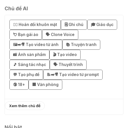
04 Thg 08 2026
Chủ đề AI
🎁 Hướng dẫn nhận Notion AI
Business miễn phí 3–6 tháng
😶‍🌫️ Hoán đổi khuôn mặt
🗒️ Ghi chú
🎓 Giáo dục
03 Thg 08 2026
💘 Bạn gái ảo
🗣️ Clone Voice
🖼️➡️🎥 Tạo video từ ảnh
📚 Truyện tranh
🎁 Mẹo nhận 1 tháng ChatGPT Plus
miễn phí bằng VPN Mexico
📸 Ảnh sản phẩm
🎬 Tạo video
02 Thg 08 2026
🎵 Sáng tác nhạc
🗣️ Thuyết trình
💬 Tạo phụ đề
📝➡️🎥 Tạo video từ prompt
֎ Cách nhận ChatGPT Go 12 tháng
🔞 18+
🏢 Văn phòng
miễn phí
01 Thg 08 2026
Xem thêm chủ đề
🎁 Hướng dẫn nhận Capcut Pro 1
năm miễn phí
31 Thg 07 2026
Nổi bật