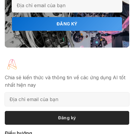
🎗️ Logomaster.ai: Thiết kế logo
ĐĂNG KÝ
chuyên nghiệp trong 5 phút
🔖 Elicit AI - Tăng tốc độ nghiên cứu
bài báo
Chia sẻ kiến thức và thông tin về các ứng dụng AI tốt
nhất hiện nay
📦 Mokker - Ứng dụng chỉnh sửa
ảnh sản phẩm chuyên nghiệp
Đăng ký
🎭 FaceVary: Ứng dụng ghép mặt
Điều hướng