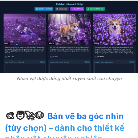
Nhân vật được đồng nhất xuyên suốt câu chuyện
🎨🧑🚀🐶
Bản vẽ ba góc nhìn
(tùy chọn) – dành cho thiết kế