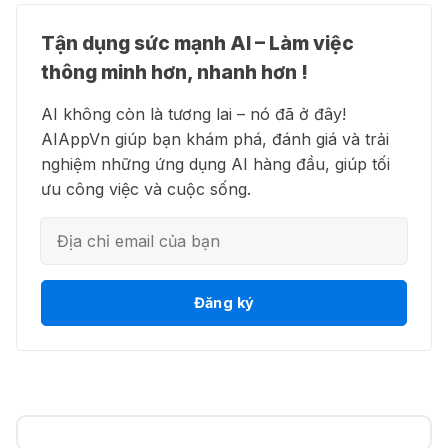
27 Thg 07 2026
Tận dụng sức mạnh AI – Làm việc
👗 Higgsfield AI – Biến ý tưởng
🍎 Claude for Teachers – chương
thông minh hơn, nhanh hơn !
thành phim chất lượng cao
trình miễn phí dành cho giáo viên
AI không còn là tương lai – nó đã ở đây!
15 Thg 07 2026
AIAppVn giúp bạn khám phá, đánh giá và trải
nghiệm những ứng dụng AI hàng đầu, giúp tối
💻 Blackbox AI - Trợ lý lập trình
🎁 Hướng dẫn nhận ChatGPT
ưu công việc và cuộc sống.
thông minh
Business miễn phí tháng
đầu + 1.250 Codex Credits
12 Thg 07 2026
👋 Motion AI - Tự động hoá lịch
Đăng ký
♾️ Hướng dẫn reset Supergrok
trình công việc
credit vô hạn
11 Thg 07 2026
💎 Canva AI - Sáng tạo toàn diện
🎵 Công cụ giúp "lách luật" bản