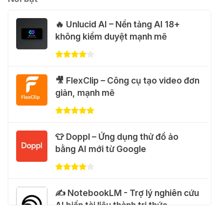
🔥 Unlucid AI – Nền tảng AI 18+
💃 Tạo video AI nhảy múa với Google
không kiểm duyệt mạnh mẽ
Flow Motion Control
31 Thg 07 2026
🐈 Nhận miễn phí 30 video AI + 100
🎥 FlexClip – Công cụ tạo video đơn
hình ảnh mỗi ngày với Dola.com
giản, mạnh mẽ
31 Thg 07 2026
🎁 Hướng dẫn nhận Google Plus 12
👕 Doppl – Ứng dụng thử đồ ảo
tháng miễn phí
bằng AI mới từ Google
28 Thg 07 2026
Cảnh báo: Xuất hiện script và
✍️ NotebookLM - Trợ lý nghiên cứu
hướng dẫn giả mạo giúp "mở khóa"
AI biến tài liệu thành tri thức
Claude Max 20x miễn phí