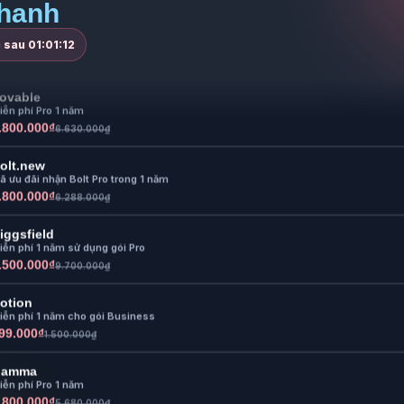
hanh
Gamma
iễn phí Pro 1 năm
.800.000₫
c sau
01:01:11
5.680.000₫
ovable
iễn phí Pro 1 năm
.800.000₫
6.630.000₫
olt.new
ã ưu đãi nhận Bolt Pro trong 1 năm
.800.000₫
6.288.000₫
iggsfield
iễn phí 1 năm sử dụng gói Pro
.500.000₫
9.700.000₫
otion
iễn phí 1 năm cho gói Business
99.000₫
1.500.000₫
Gamma
iễn phí Pro 1 năm
.800.000₫
5.680.000₫