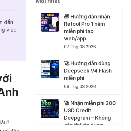
Mới nhất
🎁 Hướng dẫn nhận
n đến 
Retool Pro 1 năm
g việc 
miễn phí tạo
web/app
07 Thg 08 2026
🚀 Hướng dẫn dùng
Deepseek V4 Flash
với
miễn phí
06 Thg 08 2026
 Anh
🚀 Nhận miễn phí 200
USD Credit
Deepgram – Không
đâu?
cần thẻ tín dụng
n
và đặc