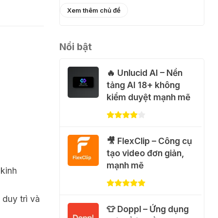
֎ Cách nhận
Xem thêm chủ đề
ChatGPT Go 12 tháng
miễn phí
Nổi bật
01 Thg 08 2026
🔥 Unlucid AI – Nền
🎁 Hướng dẫn nhận
tảng AI 18+ không
Capcut Pro 1 năm
kiểm duyệt mạnh mẽ
miễn phí
31 Thg 07 2026
🎥 FlexClip – Công cụ
💃 Tạo video AI nhảy
tạo video đơn giản,
múa với Google Flow
mạnh mẽ
Motion Control
kinh
31 Thg 07 2026
 duy trì và
🐈 Nhận miễn phí 30
👕 Doppl – Ứng dụng