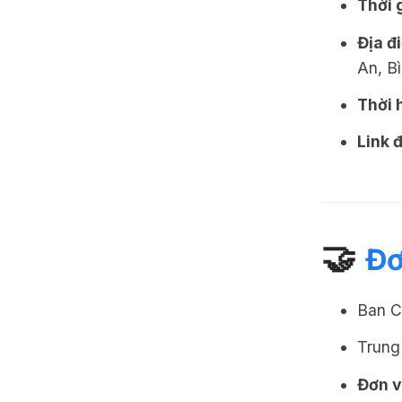
Thời 
Địa đ
An, B
Thời 
Link 
🤝
Đơ
Ban 
Trung
Đơn v