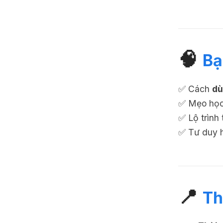
🧠
Bạ
✅ Cách
dù
✅ Mẹo học
✅ Lộ trình
✅ Tư duy h
📍
Th