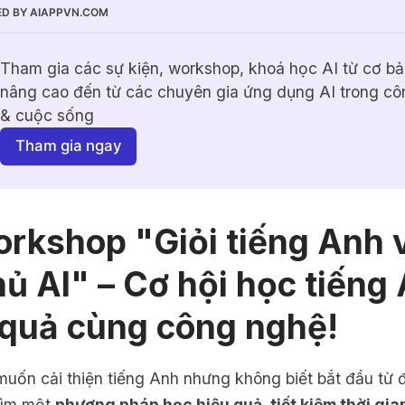
D BY AIAPPVN.COM
Tham gia các sự kiện, workshop, khoá học AI từ cơ bả
nâng cao đến từ các chuyên gia ứng dụng AI trong côn
& cuộc sống
Tham gia ngay
orkshop "Giỏi tiếng Anh 
hủ AI" – Cơ hội học tiếng
 quả cùng công nghệ!
uốn cải thiện tiếng Anh nhưng không biết bắt đầu từ 
tìm một
phương pháp học hiệu quả, tiết kiệm thời gia