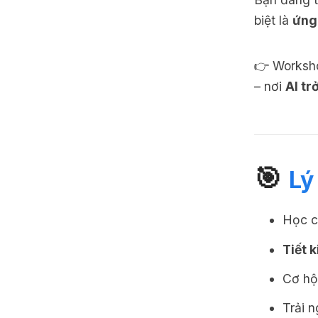
biệt là
ứng
👉 Worksh
– nơi
AI tr
🎯
Lý
Học 
Tiết 
Cơ hộ
Trải 