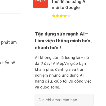
video AI + 100 hình
thử đồ ảo bằng AI
ảnh mỗi ngày với
mới từ Google
Dola.com
31 Thg 07 2026
✍️ NotebookLM -
🎁 Hướng dẫn nhận
Tận dụng sức mạnh AI –
Trợ lý nghiên cứu AI
Google Plus 12 tháng
Làm việc thông minh hơn,
biến tài liệu thành tri
à phát âm
miễn phí
thức
nhanh hơn !
28 Thg 07 2026
AI không còn là tương lai – nó
 tiến bộ
đã ở đây! AIAppVn giúp bạn
Cảnh báo: Xuất hiện
👗 Higgsfield AI –
khám phá, đánh giá và trải
script và hướng dẫn
Biến ý tưởng thành
nghiệm những ứng dụng AI
giả mạo giúp "mở
phim chất lượng cao
hàng đầu, giúp tối ưu công việc
khóa" Claude Max
và cuộc sống.
20x miễn phí
27 Thg 07 2026
💻 Blackbox AI - Trợ