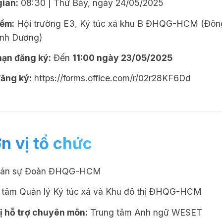
gian:
08:30 | Thứ Bảy, ngày 24/05/2025
iểm:
Hội trường E3, Ký túc xá khu B ĐHQG-HCM (Đông
ình Dương)
hạn đăng ký:
Đến
11:00 ngày 23/05/2025
đăng ký:
https://forms.office.com/r/02r28KF6Dd
n vị tổ chức
Cán sự Đoàn ĐHQG-HCM
 tâm Quản lý Ký túc xá và Khu đô thị ĐHQG-HCM
ị hỗ trợ chuyên môn:
Trung tâm Anh ngữ WESET