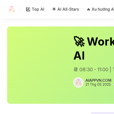
#️⃣ Top AI
🌟 AI All-Stars
🔥 Xu hướng A
🚀 Works
AI
📆 08:30 - 11:00 
AIAPPVN.COM
21 Thg 05 2025