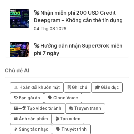
🚀 Nhận miễn phí 200 USD Credit
Deepgram – Không cần thẻ tín dụng
04 Thg 08 2026
🚀 Hướng dẫn nhận SuperGrok miễn
phí 7 ngày
04 Thg 08 2026
Chủ đề AI
🎁 Hướng dẫn nhận Notion AI
Business miễn phí 3–6 tháng
😶‍🌫️ Hoán đổi khuôn mặt
🗒️ Ghi chú
🎓 Giáo dục
03 Thg 08 2026
💘 Bạn gái ảo
🗣️ Clone Voice
🖼️➡️🎥 Tạo video từ ảnh
📚 Truyện tranh
🎁 Mẹo nhận 1 tháng ChatGPT Plus
miễn phí bằng VPN Mexico
📸 Ảnh sản phẩm
🎬 Tạo video
02 Thg 08 2026
🎵 Sáng tác nhạc
🗣️ Thuyết trình