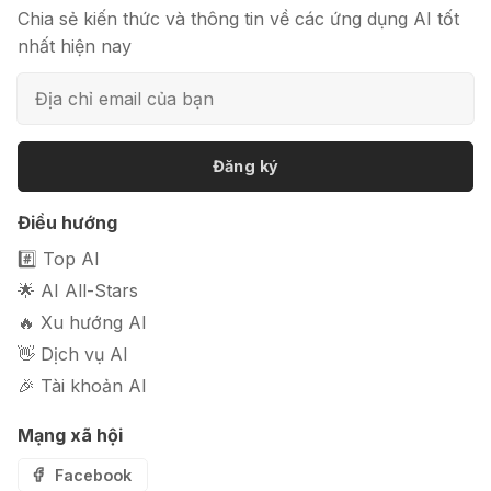
Chia sẻ kiến thức và thông tin về các ứng dụng AI tốt
nhất hiện nay
📦 Mokker - Ứng dụng chỉnh sửa
ảnh sản phẩm chuyên nghiệp
Đăng ký
🎭 FaceVary: Ứng dụng ghép mặt
Điều hướng
bằng AI miễn phí
#️⃣ Top AI
🌟 AI All-Stars
🔥 Xu hướng AI
👋 Dịch vụ AI
🎉 Tài khoản AI
Mạng xã hội
Facebook