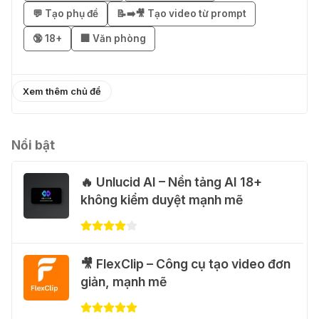
💬 Tạo phụ đề
📝➡️🎥 Tạo video từ prompt
֎ Cách nhận ChatGPT Go 12 tháng
🔞 18+
🏢 Văn phòng
miễn phí
01 Thg 08 2026
Xem thêm chủ đề
🎁 Hướng dẫn nhận Capcut Pro 1
năm miễn phí
31 Thg 07 2026
Nổi bật
🔥 Unlucid AI – Nền tảng AI 18+
💃 Tạo video AI nhảy múa với Google
không kiểm duyệt mạnh mẽ
Flow Motion Control
31 Thg 07 2026
🐈 Nhận miễn phí 30 video AI + 100
🎥 FlexClip – Công cụ tạo video đơn
hình ảnh mỗi ngày với Dola.com
giản, mạnh mẽ
31 Thg 07 2026