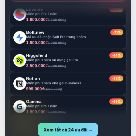
Lovable
-73%
Miễn phí Pro 1 năm
1.800.000₫
6.630.000₫
Bolt.new
-71%
Mã ưu đãi nhận Bolt Pro trong 1 năm
1.800.000₫
6.288.000₫
Higgsfield
-64%
Miễn phí 1 năm sử dụng gói Pro
3.500.000₫
9.700.000₫
Notion
-33%
Miễn phí 1 năm cho gói Business
999.000₫
1.500.000₫
Gamma
-68%
Miễn phí Pro 1 năm
1.800.000₫
5.680.000₫
Lovable
-73%
Miễn phí Pro 1 năm
Xem tất cả 24 ưu đãi →
1.800.000₫
6.630.000₫