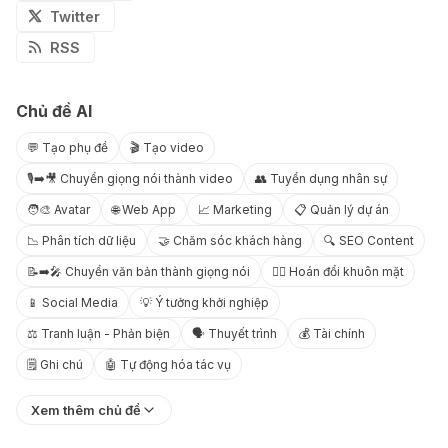
Twitter
RSS
Chủ đề AI
💬 Tạo phụ đề
🎬 Tạo video
🎙️➡️🎥 Chuyển giọng nói thành video
👥 Tuyển dụng nhân sự
🧑‍🎨 Avatar
🌐 Web App
📈 Marketing
📋 Quản lý dự án
📉 Phân tích dữ liệu
🤝 Chăm sóc khách hàng
🔍 SEO Content
📝➡️🎤 Chuyển văn bản thành giọng nói
😶‍🌫️ Hoán đổi khuôn mặt
📱 Social Media
💡 Ý tưởng khởi nghiệp
⚖️ Tranh luận - Phản biện
🗣️ Thuyết trình
💰 Tài chính
🗒️ Ghi chú
🤖 Tự động hóa tác vụ
Xem thêm chủ đề