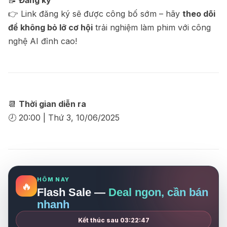
📝
Đăng ký
👉 Link đăng ký sẽ được công bố sớm – hãy
theo dõi
để không bỏ lỡ cơ hội
trải nghiệm làm phim với công
nghệ AI đỉnh cao!
Bolt.new
-71%
Mã ưu đãi nhận Bolt Pro trong 1 năm
1.800.000₫
6.288.000₫
📆
Thời gian diễn ra
🕗 20:00 | Thứ 3, 10/06/2025
Higgsfield
-64%
Miễn phí 1 năm sử dụng gói Pro
3.500.000₫
9.700.000₫
Notion
-33%
Miễn phí 1 năm cho gói Business
999.000₫
1.500.000₫
HÔM NAY
🔥
Flash Sale —
Deal ngon, cần bán
Gamma
-68%
nhanh
Miễn phí Pro 1 năm
1.800.000₫
5.680.000₫
Kết thúc sau
03:22:46