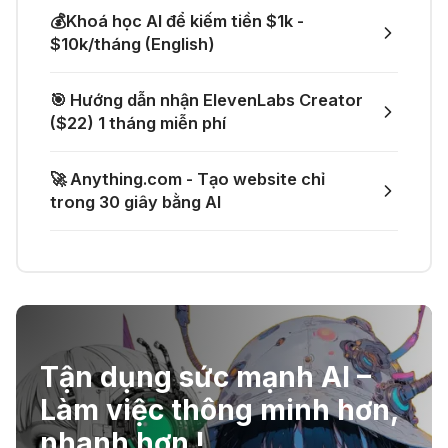
04 Thg 07 2026
💰Khoá học AI để kiếm tiền $1k -
🌟 Augment AI Agent - Trợ thủ đắc
$10k/tháng (English)
🎁 Mẹo nhận thêm 1 tháng ChatGPT
lực cho lập trình viên
Plus miễn phí
🎯 Hướng dẫn nhận ElevenLabs Creator
03 Thg 07 2026
($22) 1 tháng miễn phí
🎙️ Notta.ai – Giải pháp chuyển file
🎁 Nhận miễn phí DeepSeek V4 Pro
🚀 Anything.com - Tạo website chỉ
ghi âm thành văn bản
và Claude Opus 4.8 trên Merlin AI
trong 30 giây bằng AI
21 Thg 06 2026
🔞 Aichattings - Ứng dụng tạo ảnh
anime 18+
Tận dụng sức mạnh AI –
☣️ Proxy by Convergence - AI
Làm việc thông minh hơn,
agent tự động hoá
nhanh hơn !