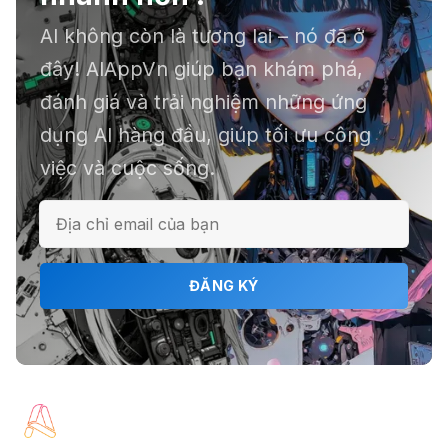
AI không còn là tương lai – nó đã ở
📕 Kimi AI - Ứng dụng tóm tắt hàng
đây! AIAppVn giúp bạn khám phá,
chục file dữ liệu
đánh giá và trải nghiệm những ứng
dụng AI hàng đầu, giúp tối ưu công
việc và cuộc sống.
ℹ️ Napkin AI - Biến văn bản thành
infographic
🎗️ Logomaster.ai: Thiết kế logo
ĐĂNG KÝ
chuyên nghiệp trong 5 phút
🔖 Elicit AI - Tăng tốc độ nghiên cứu
bài báo