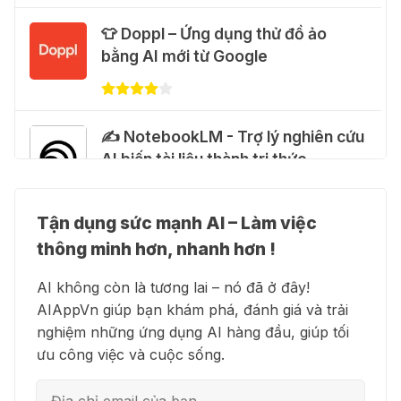
🎁 Hướng dẫn nhận Google Plus 12
👕 Doppl – Ứng dụng thử đồ ảo
tháng miễn phí
bằng AI mới từ Google
28 Thg 07 2026
Cảnh báo: Xuất hiện script và
✍️ NotebookLM - Trợ lý nghiên cứu
hướng dẫn giả mạo giúp "mở khóa"
AI biến tài liệu thành tri thức
Claude Max 20x miễn phí
27 Thg 07 2026
Tận dụng sức mạnh AI – Làm việc
👗 Higgsfield AI – Biến ý tưởng
🍎 Claude for Teachers – chương
thông minh hơn, nhanh hơn !
thành phim chất lượng cao
trình miễn phí dành cho giáo viên
AI không còn là tương lai – nó đã ở đây!
15 Thg 07 2026
AIAppVn giúp bạn khám phá, đánh giá và trải
nghiệm những ứng dụng AI hàng đầu, giúp tối
💻 Blackbox AI - Trợ lý lập trình
🎁 Hướng dẫn nhận ChatGPT
ưu công việc và cuộc sống.
thông minh
Business miễn phí tháng
đầu + 1.250 Codex Credits