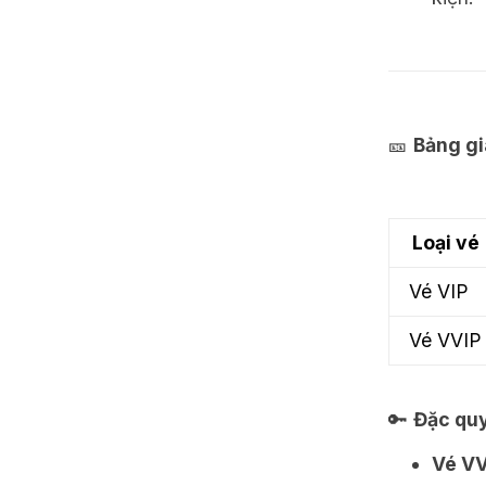
🎫
Bảng gi
Loại vé
Vé VIP
Vé VVIP
🔑
Đặc qu
Vé VV