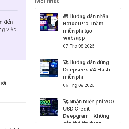
Mới nhất
🎁 Hướng dẫn nhận
n đến 
Retool Pro 1 năm
g việc 
miễn phí tạo
web/app
07 Thg 08 2026
🚀 Hướng dẫn dùng
Deepseek V4 Flash
miễn phí
iới
06 Thg 08 2026
🚀 Nhận miễn phí 200
USD Credit
Deepgram – Không
cần thẻ tín dụng