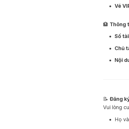
Vé VI
🏦
Thông t
Số tà
Chủ t
Nội d
📝
Đăng k
Vui lòng cu
Họ và