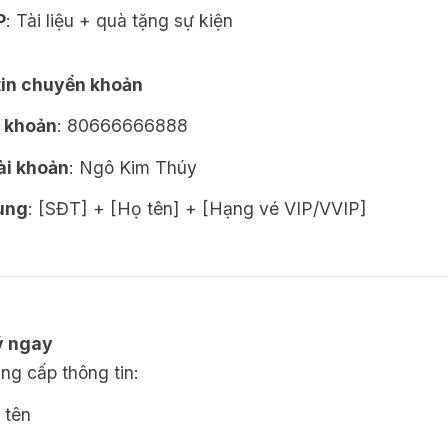
P
: Tài liệu + quà tặng sự kiện
in chuyển khoản
i khoản
: 80666666888
ài khoản
: Ngô Kim Thúy
ung
: [SĐT] + [Họ tên] + [Hạng vé VIP/VVIP]
ý ngay
ng cấp thông tin:
 tên