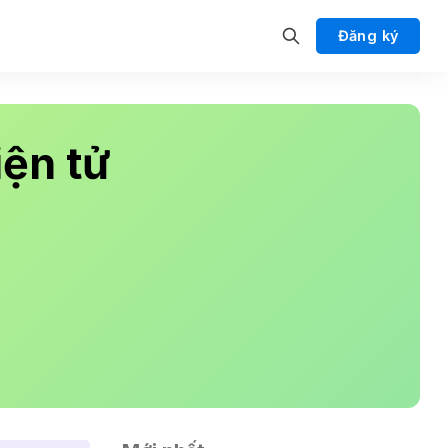
Đăng ký
ện tử