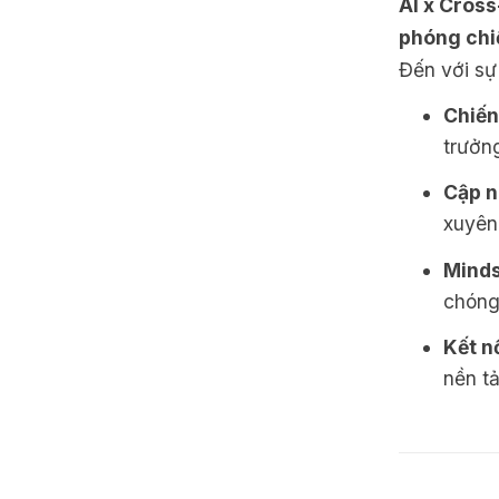
AI x Cros
phóng chi
Đến với sự 
Chiến
trưởn
Cập n
xuyên 
Minds
chóng
Kết nố
nền t