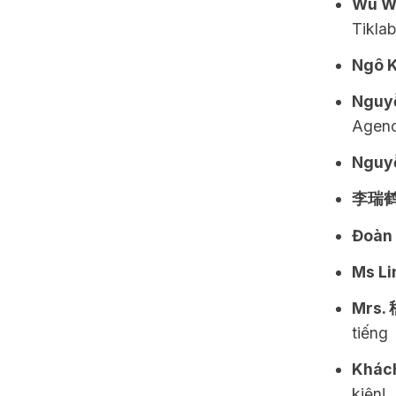
Wu W
Tiklab
Ngô 
Nguy
Agen
Nguyễ
李瑞鹤 -
Đoàn 
Ms Li
Mrs. 
tiếng
Khách
kiện!