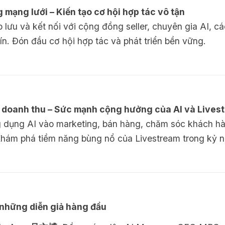
 mạng lưới – Kiến tạo cơ hội hợp tác vô tận
o lưu và kết nối với cộng đồng seller, chuyên gia AI, c
n. Đón đầu cơ hội hợp tác và phát triển bền vững.
 doanh thu – Sức mạnh cộng hưởng của AI và Lives
g dụng AI vào marketing, bán hàng, chăm sóc khách h
 Khám phá tiềm năng bùng nổ của Livestream trong kỷ 
những diễn giả hàng đầu