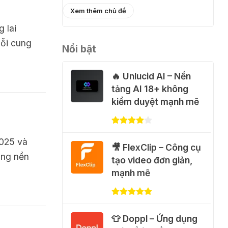
֎ Cách nhận
Xem thêm chủ đề
ChatGPT Go 12 tháng
 lai
miễn phí
uỗi cung
Nổi bật
01 Thg 08 2026
🔥 Unlucid AI – Nền
🎁 Hướng dẫn nhận
tảng AI 18+ không
Capcut Pro 1 năm
kiểm duyệt mạnh mẽ
miễn phí
31 Thg 07 2026
2025 và
🎥 FlexClip – Công cụ
💃 Tạo video AI nhảy
ăng nền
tạo video đơn giản,
múa với Google Flow
mạnh mẽ
Motion Control
31 Thg 07 2026
🐈 Nhận miễn phí 30
👕 Doppl – Ứng dụng