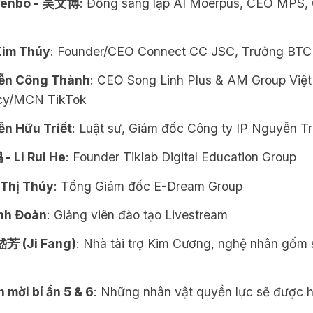
enbo - 吴文博
: Đồng sáng lập AI Moerpus, CEO MPS, 
Kim Thúy
: Founder/CEO Connect CC JSC, Trưởng BTC
ễn Công Thành
: CEO Song Linh Plus & AM Group Việ
cy/MCN TikTok
n Hữu Triết
: Luật sư, Giám đốc Công ty IP Nguyễn Tr
 Li Rui He
: Founder Tiklab Digital Education Group
Thị Thúy
: Tổng Giám đốc E-Dream Group
nh Đoàn
: Giảng viên đào tạo Livestream
嵇芳 (Ji Fang)
: Nhà tài trợ Kim Cương, nghệ nhân gốm 
 mời bí ẩn 5 & 6
: Những nhân vật quyền lực sẽ được hé