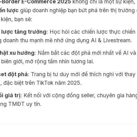
s-Border E-Commerce 2025
không chỉ là một sự kiện,
ến lược
giúp doanh nghiệp bạn bứt phá trên thị trường 
kiện, bạn sẽ:
 lược tăng trưởng
: Học hỏi các chiến lược thực chiến
g doanh thu mạnh mẽ nhờ ứng dụng AI & Livestream.
hật xu hướng
: Nắm bắt các đột phá mới nhất về AI 
biên giới, mở rộng tầm nhìn tương lai.
et đột phá
: Trang bị tư duy mới để thích nghi với thay
, đặc biệt trên TikTok năm 2025.
i giá trị
: Kết nối với cộng đồng seller, chuyên gia hàn
ảng TMĐT uy tín.