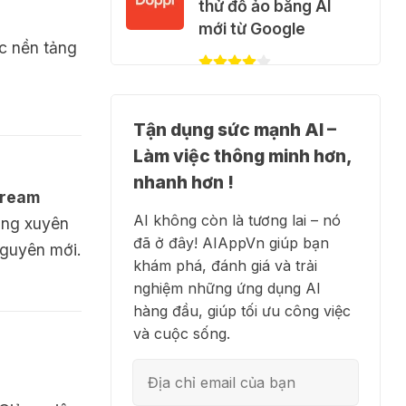
video AI + 100 hình
thử đồ ảo bằng AI
ảnh mỗi ngày với
mới từ Google
ác nền tảng
Dola.com
31 Thg 07 2026
✍️ NotebookLM -
🎁 Hướng dẫn nhận
Tận dụng sức mạnh AI –
Trợ lý nghiên cứu AI
Google Plus 12 tháng
Làm việc thông minh hơn,
biến tài liệu thành tri
miễn phí
thức
nhanh hơn !
tream
28 Thg 07 2026
AI không còn là tương lai – nó
àng xuyên
đã ở đây! AIAppVn giúp bạn
nguyên mới.
Cảnh báo: Xuất hiện
👗 Higgsfield AI –
khám phá, đánh giá và trải
script và hướng dẫn
Biến ý tưởng thành
nghiệm những ứng dụng AI
giả mạo giúp "mở
phim chất lượng cao
hàng đầu, giúp tối ưu công việc
khóa" Claude Max
và cuộc sống.
20x miễn phí
27 Thg 07 2026
💻 Blackbox AI - Trợ