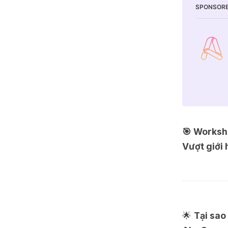
SPONSORE
🎯 Worksh
Vượt giới 
🌟
Tại sao