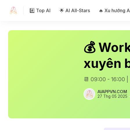
#️⃣ Top AI
🌟 AI All-Stars
🔥 Xu hướng A
💰 Work
xuyên b
📆 09:00 - 16:00 
AIAPPVN.COM
27 Thg 05 2025