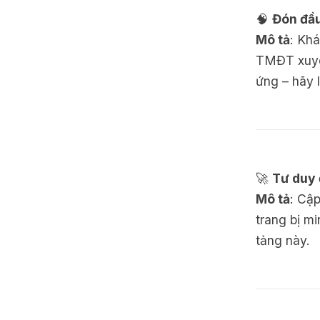
🧠
Đón đầu
Mô tả
: Khá
TMĐT xuyên
ứng – hãy 
🚀
Tư duy 
Mô tả
: Cậ
trang bị m
tảng này.