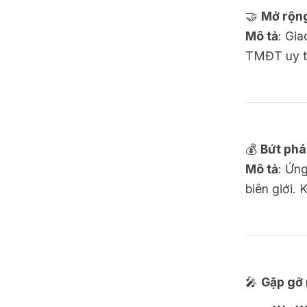
🤝
Mở rộng
Mô tả
: Gia
TMĐT uy tí
💰
Bứt phá
Mô tả
: Ứn
biên giới.
🎤
Gặp gỡ 